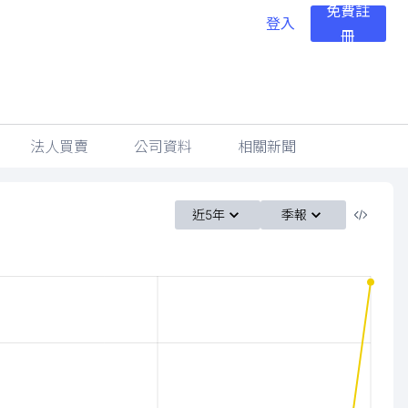
免費註
登入
冊
法人買賣
公司資料
相關新聞
近5年
季報