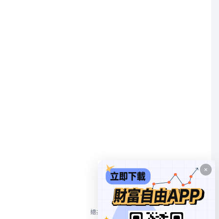
1
總共 1 個
10/頁