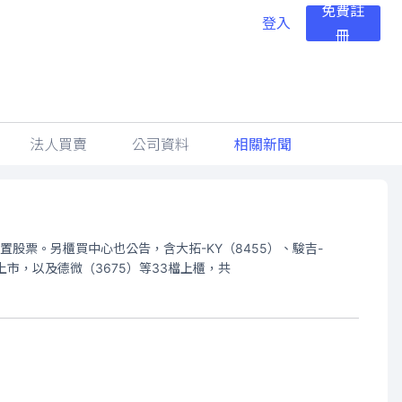
免費註
登入
冊
法人買賣
公司資料
相關新聞
股票。另櫃買中心也公告，含大拓-KY（8455）、駿吉-
上市，以及德微（3675）等33檔上櫃，共