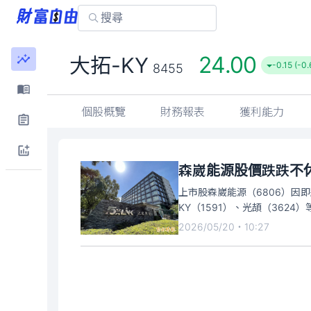
24.00
大拓-KY
-0.15 (-0
8455
個股概覽
財務報表
獲利能力
森崴能源股價跌跌不休
上市股森崴能源（6806）因
KY（1591）、光頡（362
2026/05/20・10:27