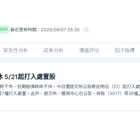
最近更新時間：
2026/08/07 05:30
.62%)
安全性分析
成長分析
價值評估
因子指標
 5/21起打入處置股
即將下市，近期股價跌跌不休，今日遭證交所公告將從明日（21）起打入處置
4）等7檔打入處置。此外，證交所、櫃買中心也公告，奇鋐（3017）等26檔