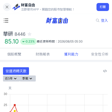
財富自由
華研 8446
打開
85.10
-0.23%
立即使用APP，開啟您的股市智慧導航！
登入
華研
8446
85.10
-0.23%
最近更新時間：
2026/08/05 05:30
個股概覽
財務報表
獲利能力
安全性分析
營運週轉天數
近5年
季報