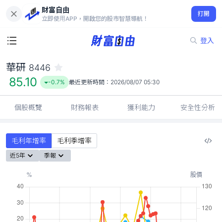
財富自由
華研 8446
打開
85.10
-0.7%
立即使用APP，開啟您的股市智慧導航！
登入
華研
8446
85.10
-0.7%
最近更新時間：
2026/08/07 05:30
個股概覽
財務報表
獲利能力
安全性分析
毛利年增率
毛利季增率
近5年
季報