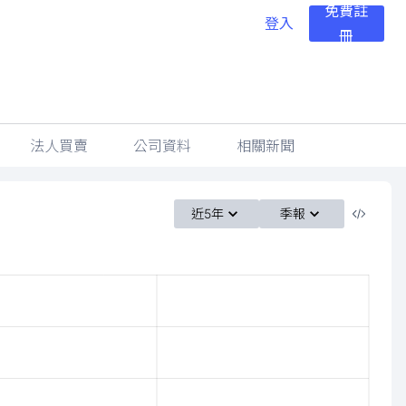
免費註
登入
冊
法人買賣
公司資料
相關新聞
近5年
季報