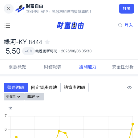
財富自由
綠河-KY 8444
打開
5.50
0%
立即使用APP，開啟您的股市智慧導航！
登入
綠河-KY
8444
5.50
0%
最近更新時間：
2026/08/06 05:30
個股概覽
財務報表
獲利能力
安全性分析
營運週轉
固定資產週轉
總資產週轉
近5年
季報