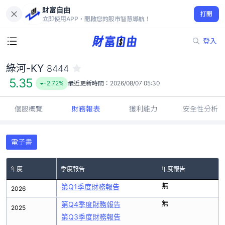
財富自由
綠河-KY 8444
打開
5.35
-2.72%
立即使用APP，開啟您的股市智慧導航！
登入
綠河-KY
8444
5.35
-2.72%
最近更新時間：
2026/08/07 05:30
個股概覽
財務報表
獲利能力
安全性分析
電子書
年度
季度報告
年度報告
無
第Q1季度財務報告
2026
無
第Q4季度財務報告
2025
第Q3季度財務報告