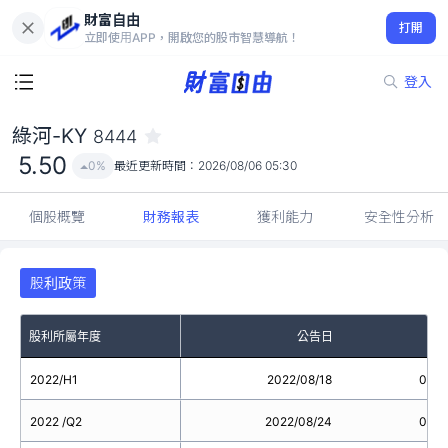
財富自由
綠河-KY 8444
打開
5.50
0%
立即使用APP，開啟您的股市智慧導航！
登入
綠河-KY
8444
5.50
0%
最近更新時間：
2026/08/06 05:30
個股概覽
財務報表
獲利能力
安全性分析
股利政策
股利所屬年度
公告日
2022/H1
2022/08/18
0.3
2022 /Q2
2022/08/24
0.3