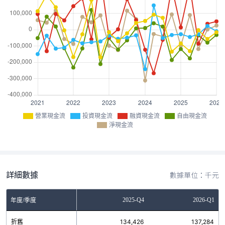
營業現金流
投資現金流
融資現金流
自由現金流
淨現金流
詳細數據
數據單位：千元
Q2
2025-Q3
2025-Q4
2026-Q1
年度/季度
6
折舊
128,626
134,426
137,284