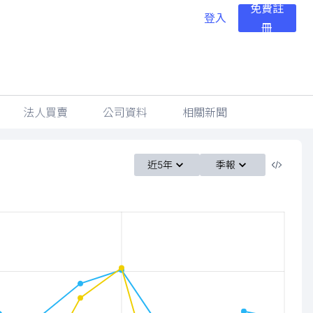
免費註
登入
冊
法人買賣
公司資料
相關新聞
近5年
季報