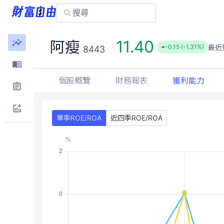
11.40
阿瘦
最近
-0.15 (-1.31%)
8443
個股概覽
財務報表
獲利能力
單季ROE/ROA
近四季ROE/ROA