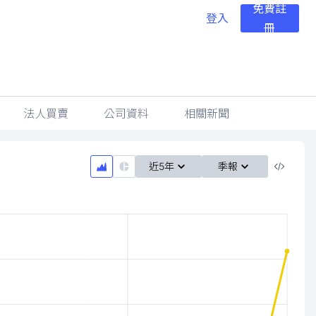
免費註
登入
冊
法人買賣
公司資料
相關新聞
近5年
季報