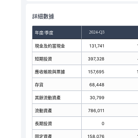
詳細數據
-Q1
2024-Q2
2024-Q3
年度/季度
現金及約當現金
187,679
131,741
短期投資
343,428
397,328
應收帳款與票據
130,646
157,695
存貨
73,638
68,448
其餘流動資產
27,932
30,799
流動資產
763,323
786,011
長期投資
0
0
固定資產
157,829
158,076