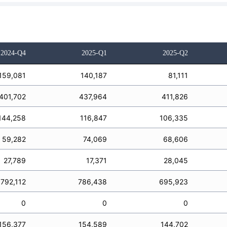
2024-Q4
2025-Q1
2025-Q2
159,081
140,187
81,111
401,702
437,964
411,826
144,258
116,847
106,335
59,282
74,069
68,606
27,789
17,371
28,045
792,112
786,438
695,923
0
0
0
156,377
154,589
144,702