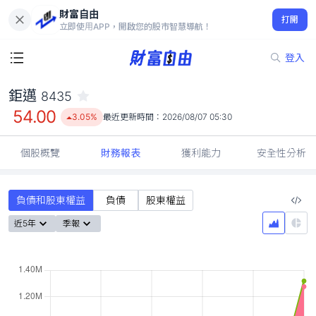
財富自由
鉅邁 8435
打開
54.00
3.05%
立即使用APP，開啟您的股市智慧導航！
登入
鉅邁
8435
54.00
3.05%
最近更新時間：
2026/08/07 05:30
個股概覽
財務報表
獲利能力
安全性分析
負債和股東權益
負債
股東權益
近5年
季報