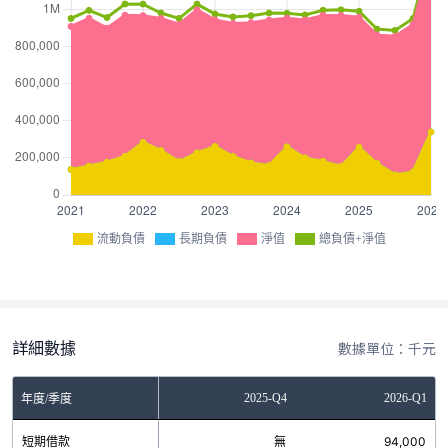
流動負債
長期負債
淨值
總負債+淨值
詳細數據
數據單位：千元
Q2
2025-Q3
2025-Q4
2026-Q1
年度/季度
0
短期借款
0
無
94,000