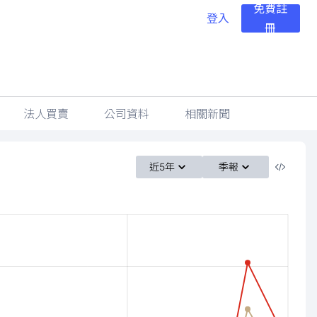
免費註
登入
冊
法人買賣
公司資料
相關新聞
近5年
季報