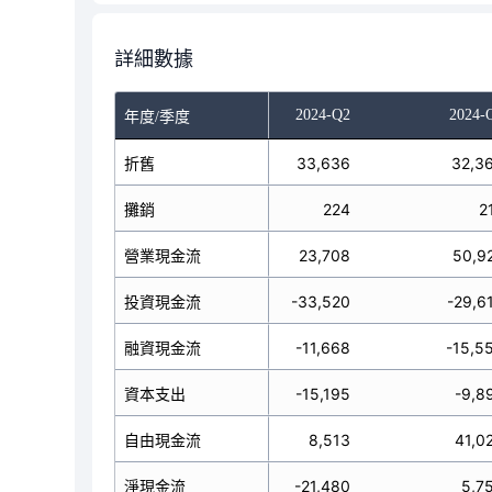
詳細數據
023-Q4
2024-Q1
2024-Q2
2024-
年度/季度
2,828
折舊
33,559
33,636
32,3
182
攤銷
179
224
2
57,975
營業現金流
9,867
23,708
50,9
50,578
投資現金流
26,696
-33,520
-29,6
14,414
融資現金流
-55,015
-11,668
-15,5
3,366
資本支出
-5,467
-15,195
-9,8
4,609
自由現金流
4,400
8,513
41,0
-7,017
淨現金流
-18,452
-21,480
5,7