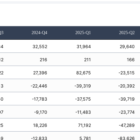
Q3
2024-Q4
2025-Q1
2025-Q2
64
32,552
31,964
29,640
12
216
211
166
22
27,396
82,675
-23,515
13
-22,446
-39,319
-20,392
50
-17,783
-37,575
-39,719
97
-9,170
-11,483
-23,774
25
18,226
71,192
-47,289
59
-12,833
5,781
-83,626