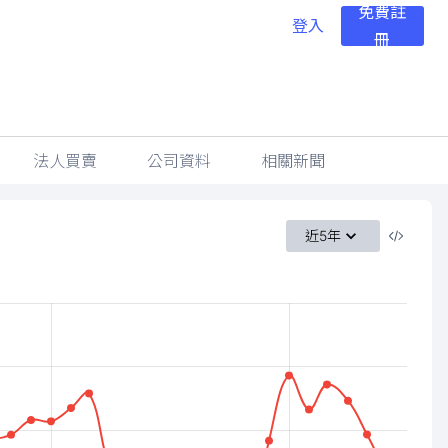
免費註
登入
冊
法人買賣
公司資料
相關新聞
近5年