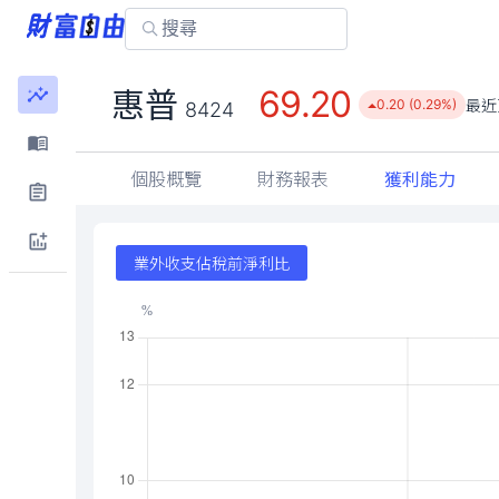
69.20
惠普
最近
0.20 (0.29%)
8424
個股概覽
財務報表
獲利能力
業外收支佔稅前淨利比