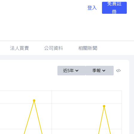
免費註
登入
冊
法人買賣
公司資料
相關新聞
近5年
季報