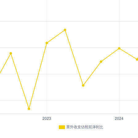
業外收支佔稅前淨利比