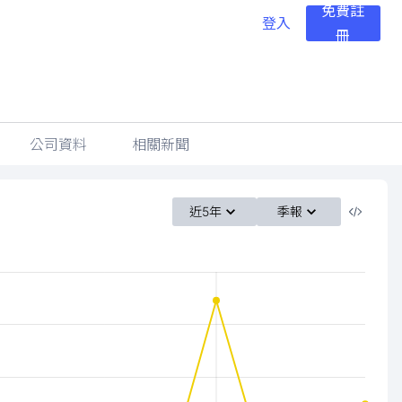
免費註
登入
冊
公司資料
相關新聞
近5年
季報