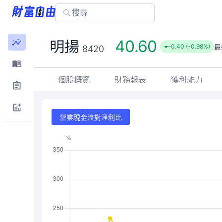
40.60
明揚
最
-0.40 (-0.98%)
8420
個股概覽
財務報表
獲利能力
營業現金流對淨利比