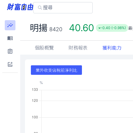
40.60
明揚
最
-0.40 (-0.98%)
8420
個股概覽
財務報表
獲利能力
業外收支佔稅前淨利比