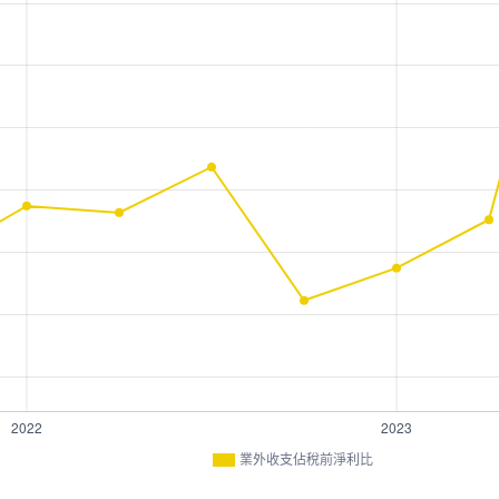
業外收支佔稅前淨利比