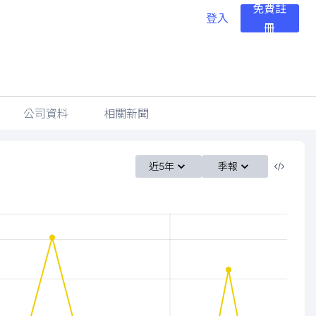
免費註
登入
冊
公司資料
相關新聞
近5年
季報