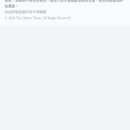
更新，本網站不負任何責任。投資人對交易盈虧須自負全責，投資前請謹慎評
估風險。
自由時報版權所有不得轉載
©
2026
The Liberty Times. All Rights Reserved.