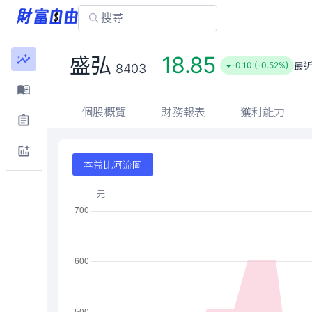
18.85
盛弘
最
-0.10 (-0.52%)
8403
個股概覽
財務報表
獲利能力
本益比河流圖