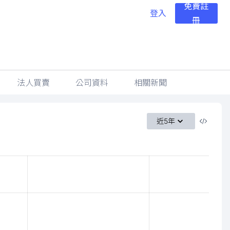
免費註
登入
冊
法人買賣
公司資料
相關新聞
近5年