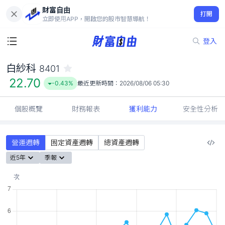
財富自由
白紗科 8401
打開
22.70
-0.43%
立即使用APP，開啟您的股市智慧導航！
登入
白紗科
8401
22.70
-0.43%
最近更新時間：
2026/08/06 05:30
個股概覽
財務報表
獲利能力
安全性分析
營運週轉
固定資產週轉
總資產週轉
近5年
季報