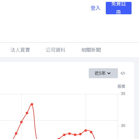
免費註
登入
冊
法人買賣
公司資料
相關新聞
近5年