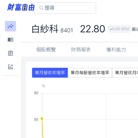
22.80
白紗科
最
0.00 (0%)
8401
個股概覽
財務報表
獲利能力
單月營收年增率
單月每股營收年增率
單月營收月