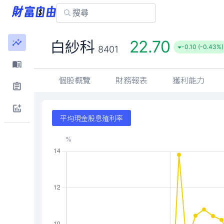
22.70
白紗科
-0.10 (-0.43%)
8401
個股概覽
財務報表
獲利能力
平均現金股息殖利率