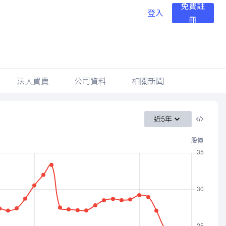
免費註
登入
冊
法人買賣
公司資料
相關新聞
近5年