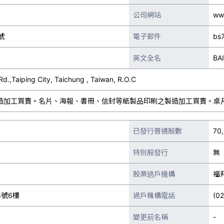
公司網站
ww
號
電子郵件
bs
英文全名
BA
Rd.,Taiping City, Taichung , Taiwan, R.O.C
造加工買賣。名片、海報、書冊、信封等紙製品印刷之製造加工買賣。桌
已發行普通股數
70
特別股發行
無
股票過戶機構
福
號6樓
過戶機構電話
(0
變更前名稱
-