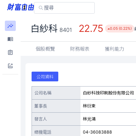
22.75
白紗科
0.05 (0.22%)
8401
個股概覽
財務報表
獲利能力
公司資料
公司名稱
白紗科技印刷股份有限公司
董事長
林衍束
發言人
林光鴻
總機電話
04-36083888