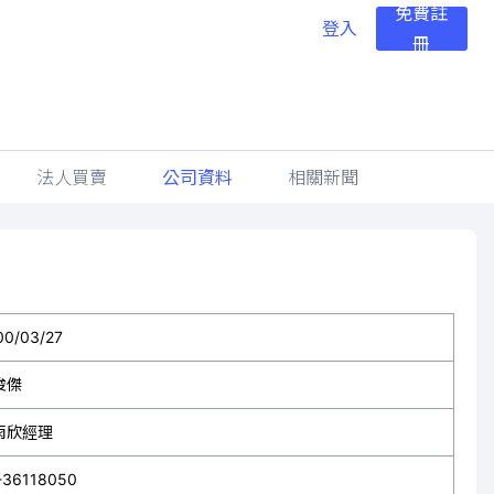
免費註
登入
冊
法人買賣
公司資料
相關新聞
00/03/27
俊傑
雨欣經理
-36118050