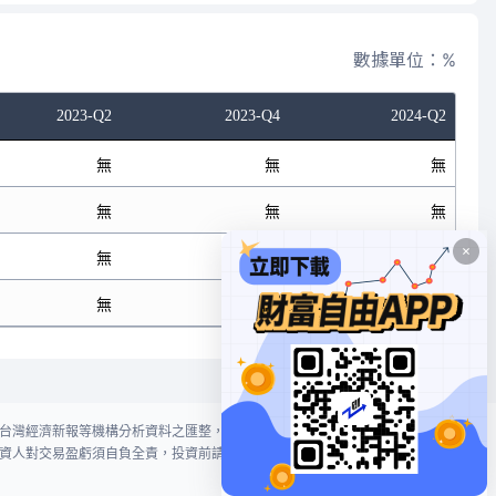
數據單位：%
2023-Q2
2023-Q4
2024-Q2
無
無
無
無
無
無
無
無
無
無
無
無
台灣經濟新報等機構分析資料之匯整，本網站對投資人買賣不作任何建議或暗
資人對交易盈虧須自負全責，投資前請謹慎評估風險。