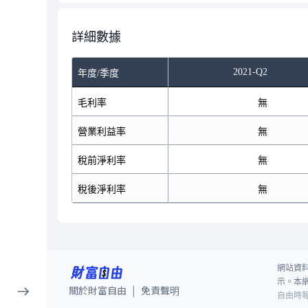
詳細數據
2021-Q2
年度/季度
毛利率
無
營業利益率
無
稅前淨利率
無
稅後淨利率
無
網站資
示。本
關於財富自由
免責聲明
|
自由時