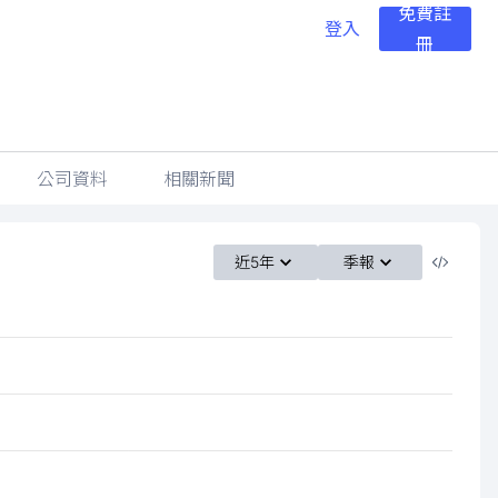
免費註
登入
冊
公司資料
相關新聞
近5年
季報