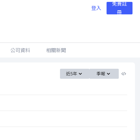
免費註
登入
冊
公司資料
相關新聞
近5年
季報