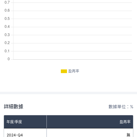
盈再率
詳細數據
數據單位：%
年度/季度
盈再率
2024-Q4
無