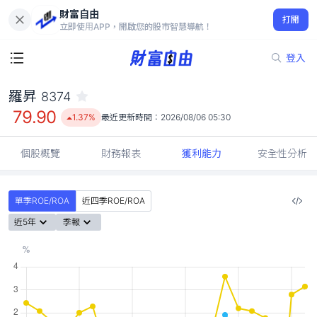
財富自由
羅昇 8374
打開
79.90
1.37%
立即使用APP，開啟您的股市智慧導航！
登入
羅昇
8374
79.90
1.37%
最近更新時間：
2026/08/06 05:30
個股概覽
財務報表
獲利能力
安全性分析
單季ROE/ROA
近四季ROE/ROA
近5年
季報