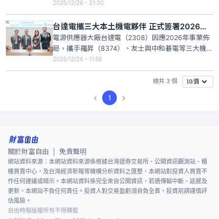
夥伴正式簽署經銷合約，進一步鞏固關係並深化合
2025/12/26・21:30
作，看好在全球供應鏈在地化的趨勢下，機電事業將
持續聚焦整合式的人工智慧（AI）解決方案，透過虛
台達電攜三大本土機電夥伴 正式簽署2026年經銷合約
實技術助力客戶在分散製造的情境下實現集中管理。
電源供應器大廠台達電（2308）因應2026年事業佈
局，攜手羅昇（8374）、友士與中和碁電等三大機電
夥伴正式簽署經銷合約，進一步鞏固關係並深化合
2025/12/26・11:56
作，看好在全球供應鏈在地化的趨勢之下，機電事業
將持續聚焦整合式的人工智慧（AI）解決方案，透過
總共 3 個
10/頁
虛實技術助力客戶在分散製造的情境下實現集中管
1
理。
關於財富自由
免責聲明
|
網站資料來源：本網站資料來源係根據台灣證券交易所、公開資訊觀測站、櫃
檯買賣中心，及台灣經濟新報等機構分析資料之匯整，本網站對投資人買賣不
作任何建議或暗示。本網站資料係完全來自公開資訊，若遇傳輸中斷、延遲及
更新，本網站不負任何責任。投資人對交易盈虧須自負全責，投資前請謹慎評
估風險。
自由時報版權所有不得轉載