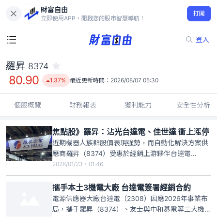
財富自由
羅昇 8374
打開
80.90
1.37%
立即使用APP，開啟您的股市智慧導航！
登入
羅昇
8374
80.90
1.37%
最近更新時間：
2026/08/07 05:30
個股概覽
財務報表
獲利能力
安全性分析
焦點股》羅昇：沾光台達電、佳世達 衝上漲停
近期機器人族群股價表現強勢，而自動化解決方案供
應商羅昇（8374）受惠於經銷上游夥伴台達電
（2308）股價創新高，加上母集團佳世達（2352）
2026/01/23・01:46
昨宣布取得東科（5225）約35%股權、擴大營運版
圖，同步受到市場資金挹注，羅昇今日開盤股價走
攜手本土3機電大廠 台達電簽署經銷合約
高，截至上午9時27分暫報漲停價97.1元、創3個月來
電源供應器大廠台達電（2308）因應2026年事業布
新高，成交
局，攜手羅昇（8374）、友士與中和碁電等三大機電