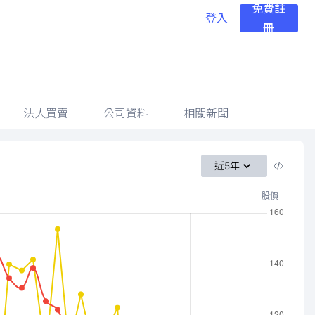
免費註
登入
冊
法人買賣
公司資料
相關新聞
近5年