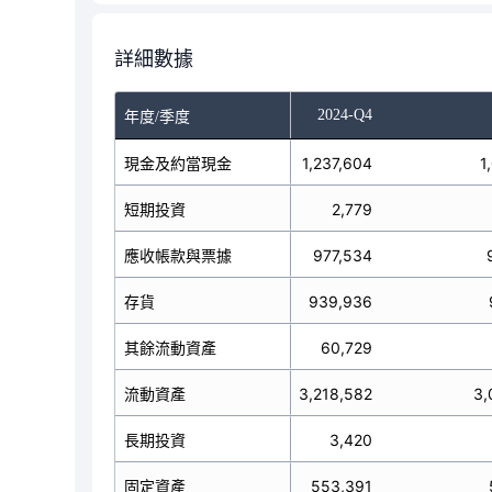
詳細數據
-Q2
2024-Q3
2024-Q4
年度/季度
現金及約當現金
996,068
1,237,604
1
短期投資
781
2,779
應收帳款與票據
935,456
977,534
存貨
974,016
939,936
其餘流動資產
64,626
60,729
2,970,947
流動資產
3,218,582
3,
長期投資
3,327
3,420
固定資產
558,724
553,391