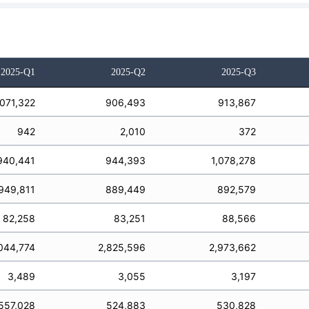
2025-Q1
2025-Q2
2025-Q3
,071,322
906,493
913,867
942
2,010
372
940,441
944,393
1,078,278
949,811
889,449
892,579
82,258
83,251
88,566
044,774
2,825,596
2,973,662
3,489
3,055
3,197
557,028
524,883
530,828