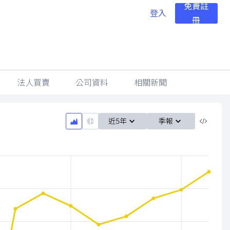
免費註
登入
冊
法人買賣
公司資料
相關新聞
近5年
季報