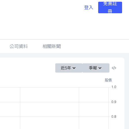
免費註
登入
冊
公司資料
相關新聞
近5年
季報