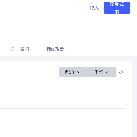
免費註
登入
冊
公司資料
相關新聞
近5年
季報