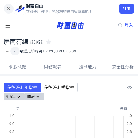
財富自由
屏南有線 8368
打開
-
立即使用APP，開啟您的股市智慧導航！
登入
屏南有線
8368
-
-
最近更新時間：
2026/08/08 05:39
個股概覽
財務報表
獲利能力
安全性分析
稅後淨利年增率
稅後淨利季增率
近5年
季報