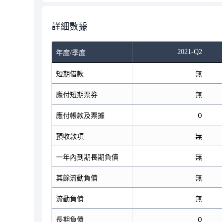
詳細數據
2021-Q2
年度/季度
短期借款
無
應付短期票券
無
應付帳款及票據
0
預收款項
無
一年內到期長期負債
無
其餘流動負債
無
流動負債
無
長期負債
0