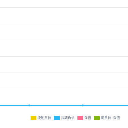
流動負債
長期負債
淨值
總負債+淨值