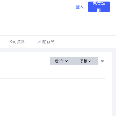
免費註
登入
冊
公司資料
相關新聞
近5年
季報