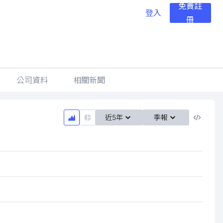
免費註
登入
冊
公司資料
相關新聞
近5年
季報