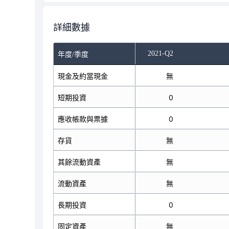
詳細數據
2021-Q2
年度/季度
現金及約當現金
無
短期投資
0
應收帳款與票據
0
存貨
無
其餘流動資產
無
流動資產
無
長期投資
0
固定資產
無