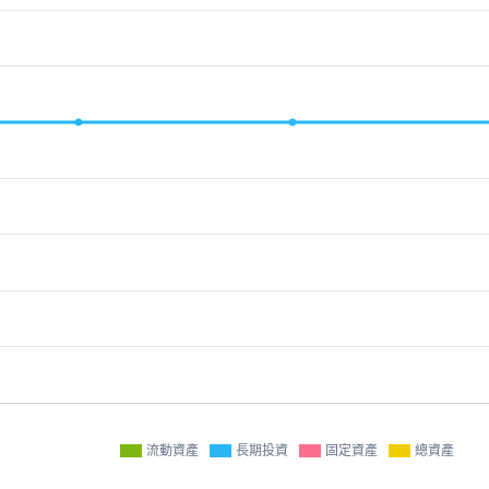
流動資產
長期投資
固定資產
總資產