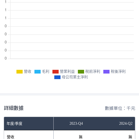
營收
毛利
營業利益
稅前淨利
稅後淨利
母公司業主淨利
詳細數據
數據單位：千元
2023-Q2
2023-Q4
2024-Q2
年度/季度
營收
無
無
無