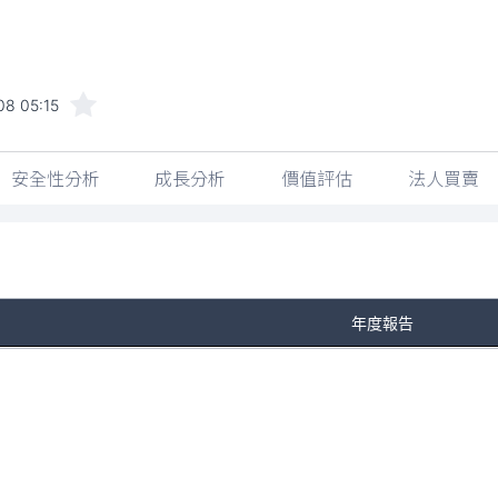
08 05:15
安全性分析
成長分析
價值評估
法人買賣
年度報告
No Rows To Show