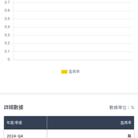
盈再率
詳細數據
數據單位：%
年度/季度
盈再率
2024-Q4
無