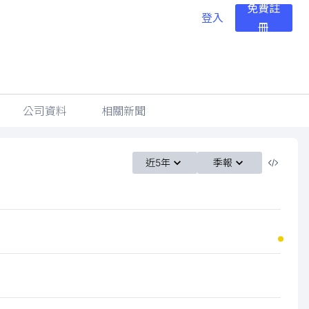
免費註
登入
冊
公司資料
相關新聞
近5年
季報