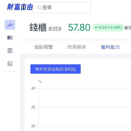
57.80
錢櫃
最
-0.34 (-0.58%)
8359
個股概覽
財務報表
獲利能力
業外收支佔稅前淨利比