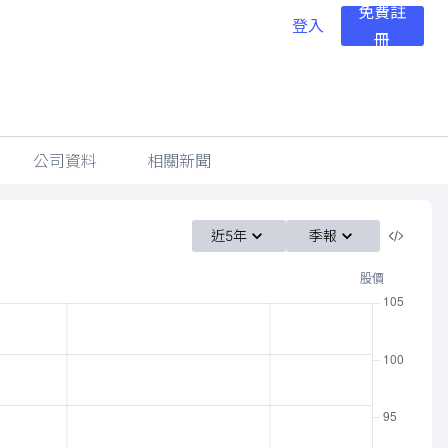
免費註
登入
冊
公司資料
相關新聞
近5年
季報