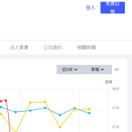
免費註
登入
冊
法人買賣
公司資料
相關新聞
近5年
季報