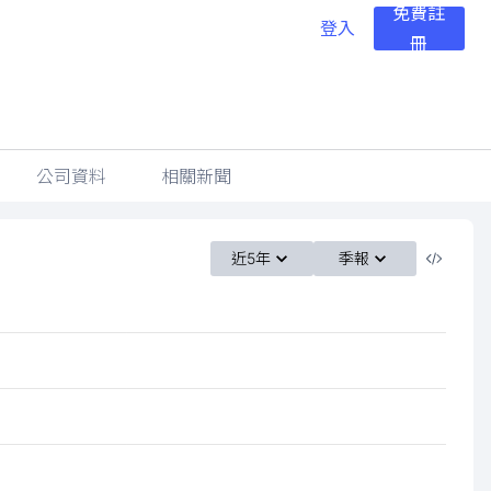
免費註
登入
冊
公司資料
相關新聞
近5年
季報