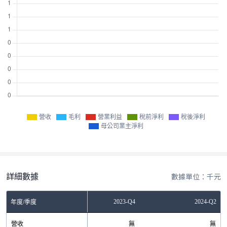
營收
毛利
營業利益
稅前淨利
稅後淨利
母公司業主淨利
詳細數據
數據單位：千元
2023-Q2
2023-Q4
2024-Q2
年度/季度
營收
無
無
無