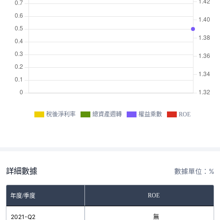
稅後淨利率
總資產週轉
權益乘數
ROE
詳細數據
數據單位：%
ROE
年度/季度
2021-Q2
無