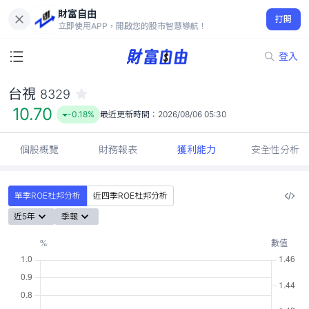
財富自由
台視 8329
打開
10.70
-0.18%
立即使用APP，開啟您的股市智慧導航！
登入
台視
8329
10.70
-0.18%
最近更新時間：
2026/08/06 05:30
個股概覽
財務報表
獲利能力
安全性分析
單季ROE杜邦分析
近四季ROE杜邦分析
近5年
季報