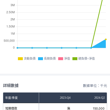
流動負債
長期負債
淨值
總負債+淨值
詳細數據
數據單位：千元
Q4
2023-Q2
2023-Q4
2024-Q2
年度/季度
無
短期借款
無
無
150,000