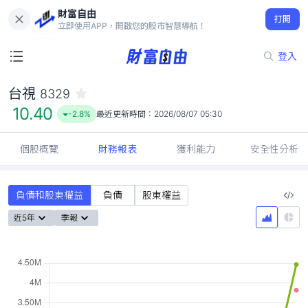
財富自由
台視 8329
打開
10.40
-2.8%
立即使用APP，開啟您的股市智慧導航！
登入
台視
8329
10.40
-2.8%
最近更新時間：
2026/08/07 05:30
個股概覽
財務報表
獲利能力
安全性分析
負債和股東權益
負債
股東權益
近5年
季報