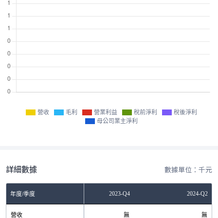
營收
毛利
營業利益
稅前淨利
稅後淨利
母公司業主淨利
詳細數據
數據單位：千元
2023-Q2
2023-Q4
2024-Q2
年度/季度
營收
無
無
無