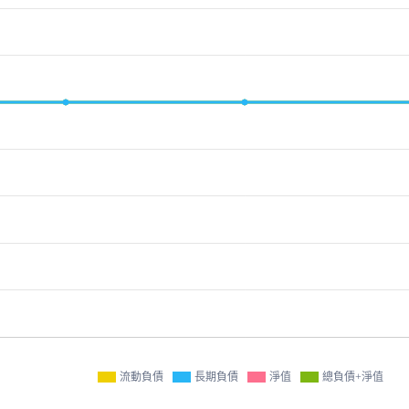
流動負債
長期負債
淨值
總負債+淨值