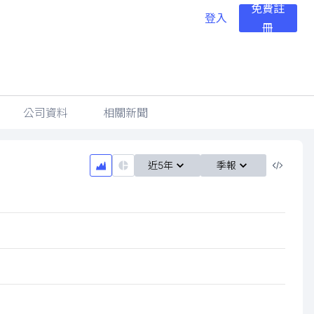
免費註
登入
冊
公司資料
相關新聞
近5年
季報