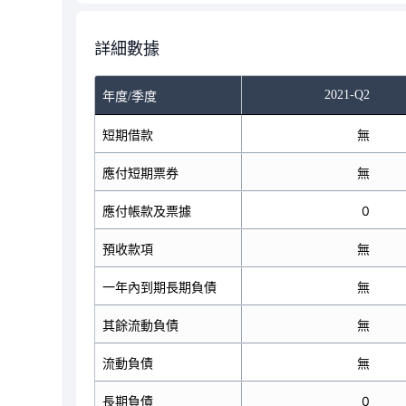
詳細數據
2021-Q2
年度/季度
短期借款
無
應付短期票券
無
應付帳款及票據
0
預收款項
無
一年內到期長期負債
無
其餘流動負債
無
流動負債
無
長期負債
0