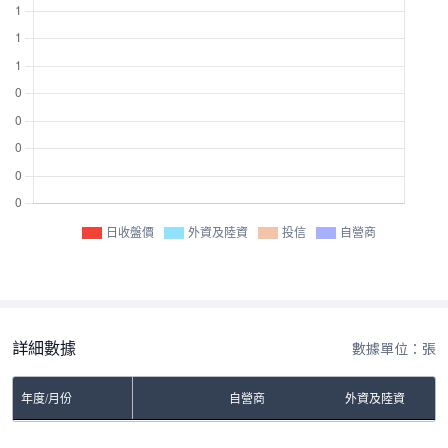
日收盤價
外資及陸資
投信
自營商
詳細數據
數據單位：張
年度/月份
自營商
外資及陸資
No Rows To Show