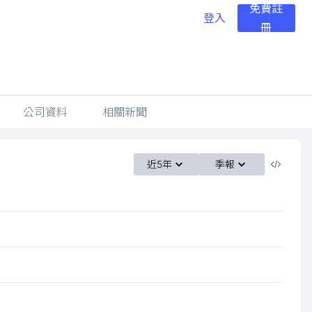
免費註
登入
冊
公司資料
相關新聞
近5年
季報