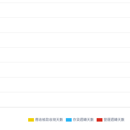
應收帳款收現天數
存貨週轉天數
營運週轉天數